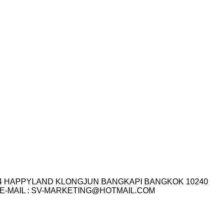
I.14 HAPPYLAND KLONGJUN BANGKAPI BANGKOK 10240
3-7759 E-MAIL : SV-MARKETING@HOTMAIL.COM