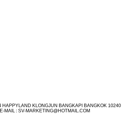
I.14 HAPPYLAND KLONGJUN BANGKAPI BANGKOK 10240
3-7759 E-MAIL : SV-MARKETING@HOTMAIL.COM