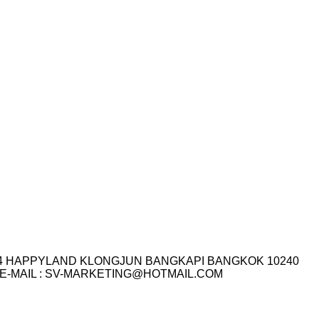
I.14 HAPPYLAND KLONGJUN BANGKAPI BANGKOK 10240
3-7759 E-MAIL : SV-MARKETING@HOTMAIL.COM