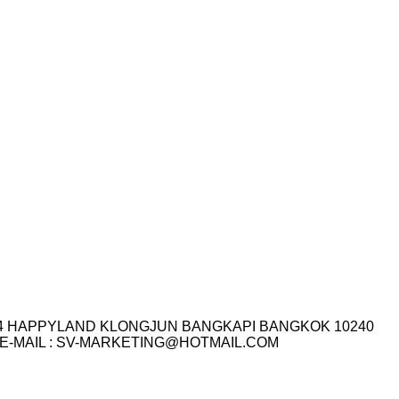
I.14 HAPPYLAND KLONGJUN BANGKAPI BANGKOK 10240
3-7759 E-MAIL : SV-MARKETING@HOTMAIL.COM