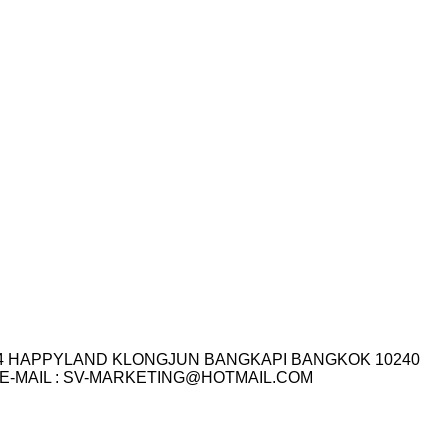
I.14 HAPPYLAND KLONGJUN BANGKAPI BANGKOK 10240
3-7759 E-MAIL : SV-MARKETING@HOTMAIL.COM