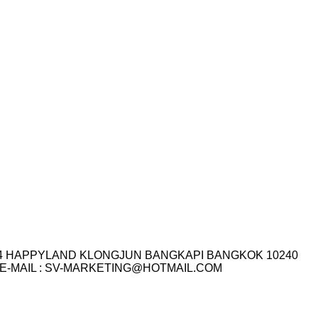
I.14 HAPPYLAND KLONGJUN BANGKAPI BANGKOK 10240
3-7759 E-MAIL : SV-MARKETING@HOTMAIL.COM