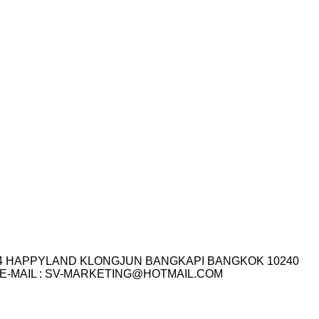
I.14 HAPPYLAND KLONGJUN BANGKAPI BANGKOK 10240
3-7759 E-MAIL : SV-MARKETING@HOTMAIL.COM