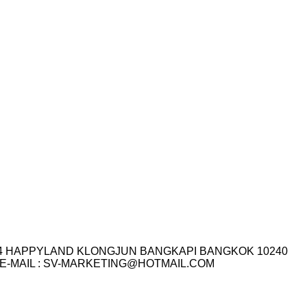
I.14 HAPPYLAND KLONGJUN BANGKAPI BANGKOK 10240
3-7759 E-MAIL : SV-MARKETING@HOTMAIL.COM