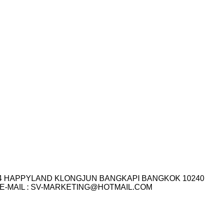
I.14 HAPPYLAND KLONGJUN BANGKAPI BANGKOK 10240
3-7759 E-MAIL : SV-MARKETING@HOTMAIL.COM