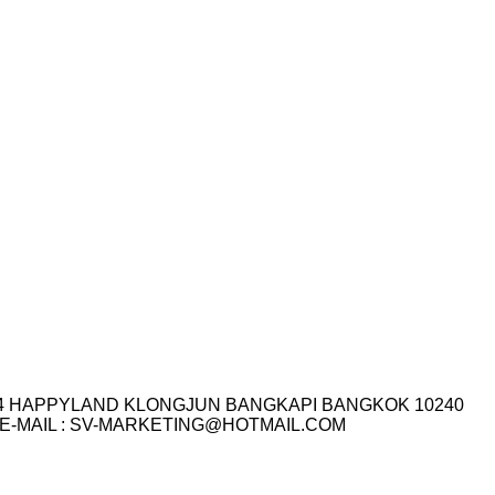
I.14 HAPPYLAND KLONGJUN BANGKAPI BANGKOK 10240
3-7759 E-MAIL : SV-MARKETING@HOTMAIL.COM