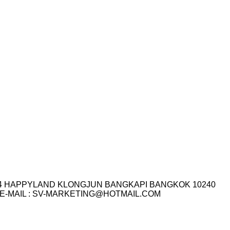
I.14 HAPPYLAND KLONGJUN BANGKAPI BANGKOK 10240
3-7759 E-MAIL : SV-MARKETING@HOTMAIL.COM