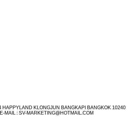
I.14 HAPPYLAND KLONGJUN BANGKAPI BANGKOK 10240
3-7759 E-MAIL : SV-MARKETING@HOTMAIL.COM