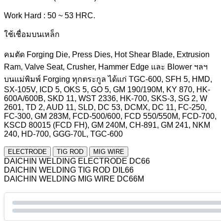
Work Hard : 50 ~ 53 HRC.
ใช้เชื่อมบนเหล็ก
คมตัด Forging Die, Press Dies, Hot Shear Blade, Extrusion
Ram, Valve Seat, Crusher, Hammer Edge และ Blower ฯลฯ
บนแม่พิมพ์ Forging ทุกตระกูล ได้แก่ TGC-600, SFH 5, HMD,
SX-105V, ICD 5, OKS 5, GO 5, GM 190/190M, KY 870, HK-
600A/600B, SKD 11, WST 2336, HK-700, SKS-3, SG 2, W
2601, TD 2, AUD 11, SLD, DC 53, DCMX, DC 11, FC-250,
FC-300, GM 283M, FCD-500/600, FCD 550/550M, FCD-700,
KSCD 80015 (FCD FH), GM 240M, CH-891, GM 241, NKM
240, HD-700, GGG-70L, TGC-600
ELECTRODE
TIG ROD
MIG WIRE
DAICHIN WELDING ELECTRODE DC66
DAICHIN WELDING TIG ROD DIL66
DAICHIN WELDING MIG WIRE DC66M