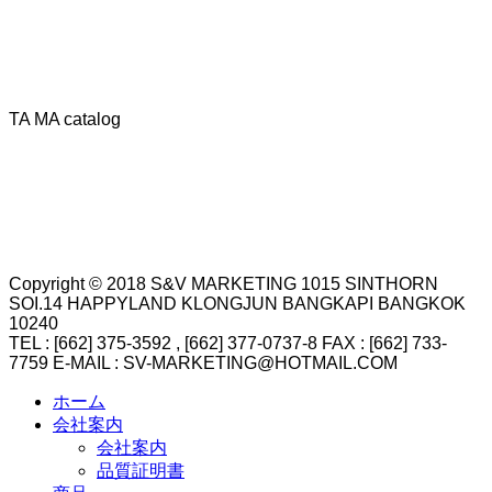
TA MA catalog
Copyright © 2018 S&V MARKETING 1015 SINTHORN
SOI.14 HAPPYLAND KLONGJUN BANGKAPI BANGKOK
10240
TEL : [662] 375-3592 , [662] 377-0737-8 FAX : [662] 733-
7759 E-MAIL : SV-MARKETING@HOTMAIL.COM
ホーム
会社案内
会社案内
品質証明書