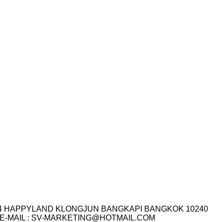
I.14 HAPPYLAND KLONGJUN BANGKAPI BANGKOK 10240
3-7759 E-MAIL : SV-MARKETING@HOTMAIL.COM