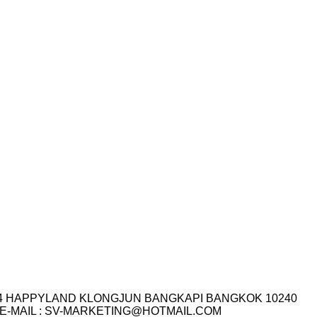
I.14 HAPPYLAND KLONGJUN BANGKAPI BANGKOK 10240
3-7759 E-MAIL : SV-MARKETING@HOTMAIL.COM