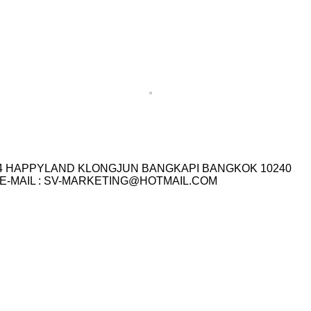
I.14 HAPPYLAND KLONGJUN BANGKAPI BANGKOK 10240
3-7759 E-MAIL : SV-MARKETING@HOTMAIL.COM