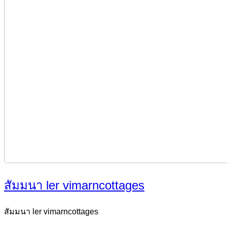
สัมมนา ler vimarncottages
สัมมนา ler vimarncottages