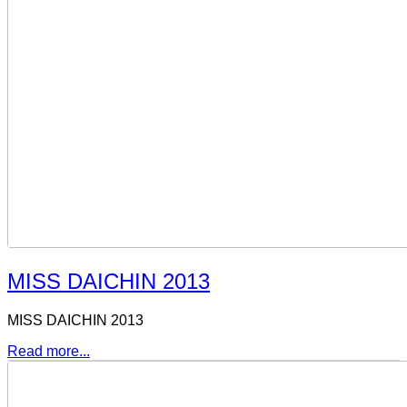
MISS DAICHIN 2013
MISS DAICHIN 2013
Read more...