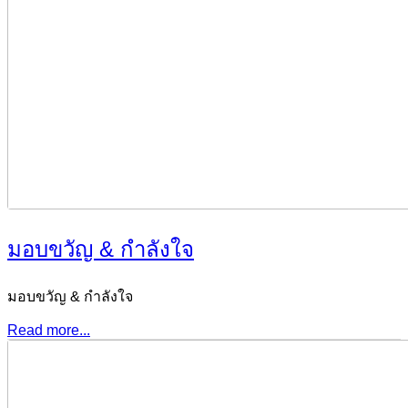
มอบขวัญ & กำลังใจ
มอบขวัญ & กำลังใจ
Read more...