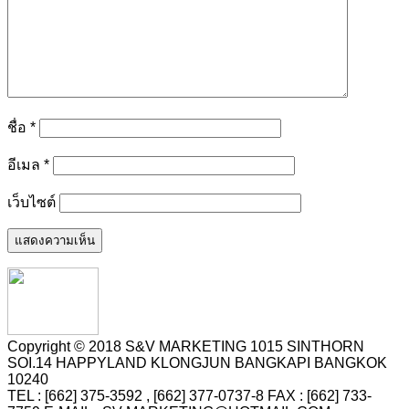
ชื่อ
*
อีเมล
*
เว็บไซต์
Copyright © 2018 S&V MARKETING 1015 SINTHORN
SOI.14 HAPPYLAND KLONGJUN BANGKAPI BANGKOK
10240
TEL : [662] 375-3592 , [662] 377-0737-8 FAX : [662] 733-