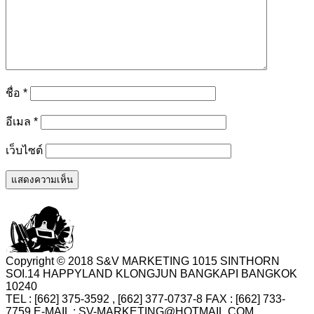
ชื่อ
*
อีเมล
*
เว็บไซต์
Copyright © 2018 S&V MARKETING 1015 SINTHORN
SOI.14 HAPPYLAND KLONGJUN BANGKAPI BANGKOK
10240
TEL : [662] 375-3592 , [662] 377-0737-8 FAX : [662] 733-
7759 E-MAIL : SV-MARKETING@HOTMAIL.COM