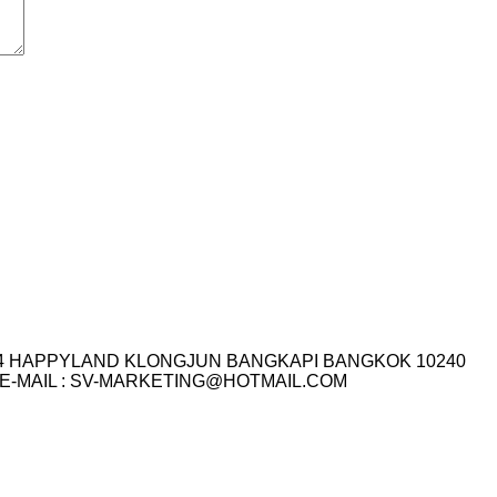
I.14 HAPPYLAND KLONGJUN BANGKAPI BANGKOK 10240
3-7759 E-MAIL : SV-MARKETING@HOTMAIL.COM