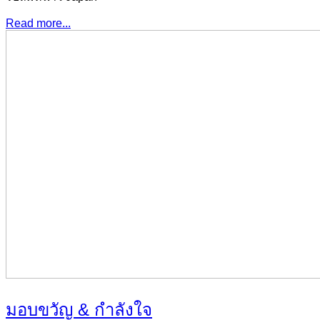
Read more...
มอบขวัญ & กำลังใจ