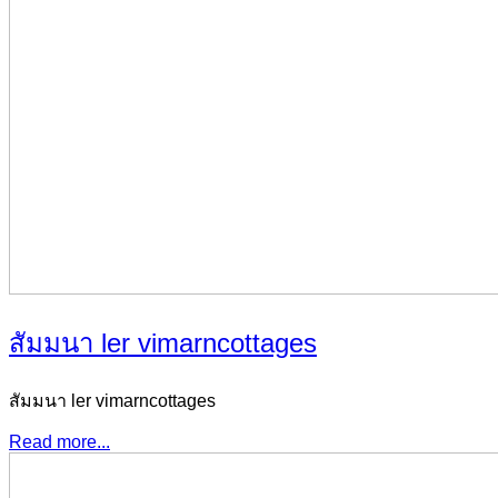
สัมมนา ler vimarncottages
สัมมนา ler vimarncottages
Read more...