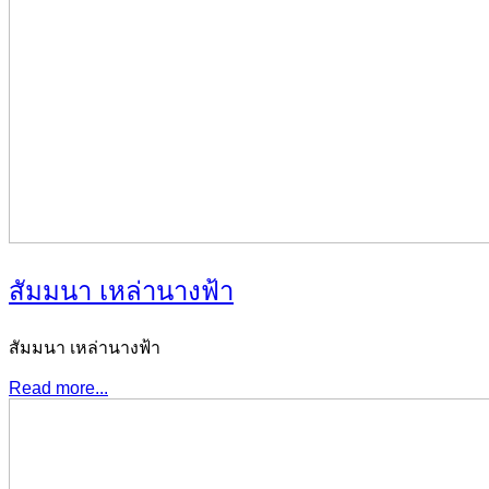
สัมมนา เหล่านางฟ้า
สัมมนา เหล่านางฟ้า
Read more...