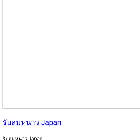
รับลมหนาว Japan
รับลมหนาว Japan