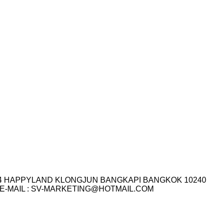
I.14 HAPPYLAND KLONGJUN BANGKAPI BANGKOK 10240
3-7759 E-MAIL : SV-MARKETING@HOTMAIL.COM