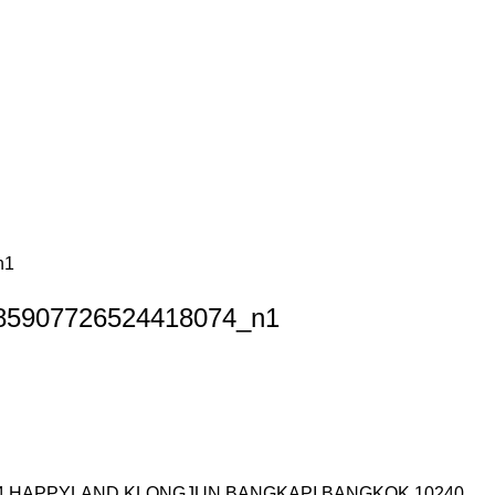
n1
285907726524418074_n1
I.14 HAPPYLAND KLONGJUN BANGKAPI BANGKOK 10240