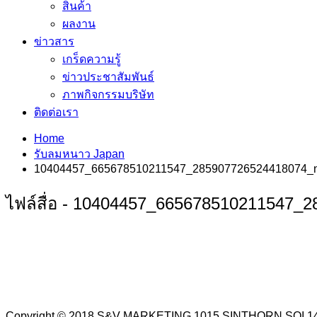
สินค้า
ผลงาน
ข่าวสาร
เกร็ดความรู้
ข่าวประชาสัมพันธ์
ภาพกิจกรรมบริษัท
ติดต่อเรา
Home
รับลมหนาว Japan
10404457_665678510211547_285907726524418074_
ไฟล์สื่อ - 10404457_665678510211547_
Copyright © 2018 S&V MARKETING 1015 SINTHORN SO