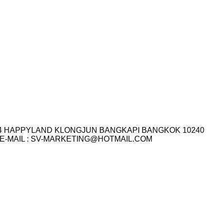
I.14 HAPPYLAND KLONGJUN BANGKAPI BANGKOK 10240
3-7759 E-MAIL : SV-MARKETING@HOTMAIL.COM