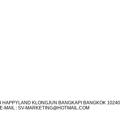
I.14 HAPPYLAND KLONGJUN BANGKAPI BANGKOK 10240
3-7759 E-MAIL : SV-MARKETING@HOTMAIL.COM