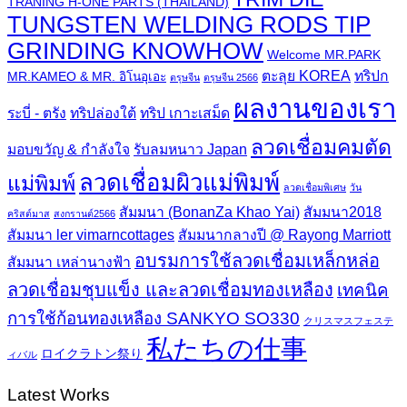
TRANING H-ONE PARTS (THAILAND)
TUNGSTEN WELDING RODS TIP
GRINDING KNOWHOW
Welcome MR.PARK
ตะลุย KOREA
ทริปก
MR.KAMEO & MR. อิโนอุเอะ
ตรุษจีน
ตรุษจีน 2566
ผลงานของเรา
ระบี่ - ตรัง
ทริปล่องใต้
ทริป เกาะเสม็ด
ลวดเชื่อมคมตัด
มอบขวัญ & กำลังใจ
รับลมหนาว Japan
ลวดเชื่อมผิวแม่พิมพ์
แม่พิมพ์
ลวดเชื่อมพิเศษ
วัน
สัมมนา (BonanZa Khao Yai)
สัมมนา2018
คริสต์มาส
สงกรานต์2566
สัมมนา ler vimarncottages
สัมมนากลางปี @ Rayong Marriott
อบรมการใช้ลวดเชื่อมเหล็กหล่อ
สัมมนา เหล่านางฟ้า
ลวดเชื่อมชุบแข็ง และลวดเชื่อมทองเหลือง
เทคนิค
การใช้ก้อนทองเหลือง SANKYO SO330
クリスマスフェステ
私たちの仕事
ロイクラトン祭り
ィバル
Latest Works