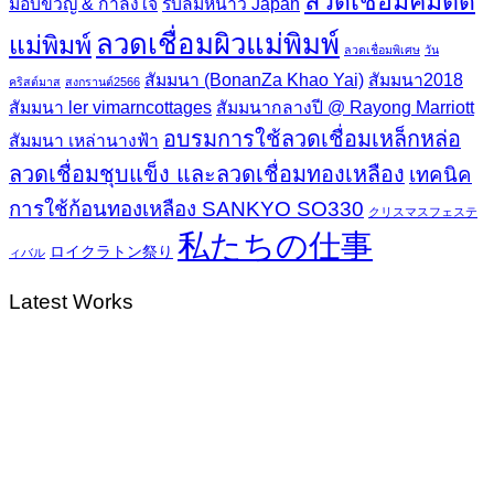
ลวดเชื่อมคมตัด
มอบขวัญ & กำลังใจ
รับลมหนาว Japan
ลวดเชื่อมผิวแม่พิมพ์
แม่พิมพ์
ลวดเชื่อมพิเศษ
วัน
สัมมนา (BonanZa Khao Yai)
สัมมนา2018
คริสต์มาส
สงกรานต์2566
สัมมนา ler vimarncottages
สัมมนากลางปี @ Rayong Marriott
อบรมการใช้ลวดเชื่อมเหล็กหล่อ
สัมมนา เหล่านางฟ้า
ลวดเชื่อมชุบแข็ง และลวดเชื่อมทองเหลือง
เทคนิค
การใช้ก้อนทองเหลือง SANKYO SO330
クリスマスフェステ
私たちの仕事
ロイクラトン祭り
ィバル
Latest Works