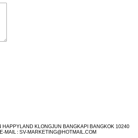
I.14 HAPPYLAND KLONGJUN BANGKAPI BANGKOK 10240
3-7759 E-MAIL : SV-MARKETING@HOTMAIL.COM