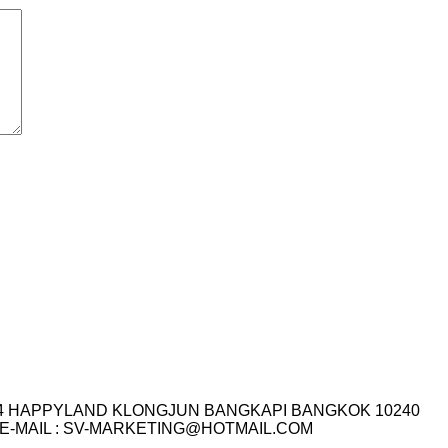
I.14 HAPPYLAND KLONGJUN BANGKAPI BANGKOK 10240
3-7759 E-MAIL : SV-MARKETING@HOTMAIL.COM