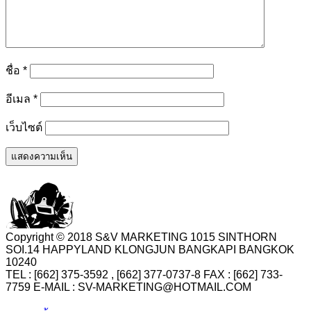
ชื่อ
*
อีเมล
*
เว็บไซต์
Copyright © 2018 S&V MARKETING 1015 SINTHORN
SOI.14 HAPPYLAND KLONGJUN BANGKAPI BANGKOK
10240
TEL : [662] 375-3592 , [662] 377-0737-8 FAX : [662] 733-
7759 E-MAIL : SV-MARKETING@HOTMAIL.COM