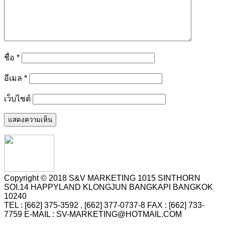
ชื่อ
*
อีเมล
*
เว็บไซต์
Copyright © 2018 S&V MARKETING 1015 SINTHORN
SOI.14 HAPPYLAND KLONGJUN BANGKAPI BANGKOK
10240
TEL : [662] 375-3592 , [662] 377-0737-8 FAX : [662] 733-
7759 E-MAIL : SV-MARKETING@HOTMAIL.COM