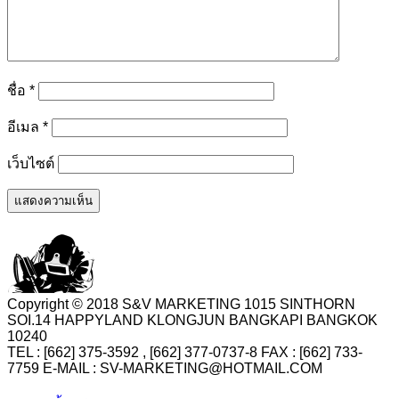
ชื่อ
*
อีเมล
*
เว็บไซต์
Copyright © 2018 S&V MARKETING 1015 SINTHORN
SOI.14 HAPPYLAND KLONGJUN BANGKAPI BANGKOK
10240
TEL : [662] 375-3592 , [662] 377-0737-8 FAX : [662] 733-
7759 E-MAIL : SV-MARKETING@HOTMAIL.COM