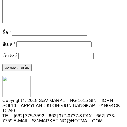
ชื่อ
*
อีเมล
*
เว็บไซต์
Copyright © 2018 S&V MARKETING 1015 SINTHORN
SOI.14 HAPPYLAND KLONGJUN BANGKAPI BANGKOK
10240
TEL : [662] 375-3592 , [662] 377-0737-8 FAX : [662] 733-
7759 E-MAIL : SV-MARKETING@HOTMAIL.COM