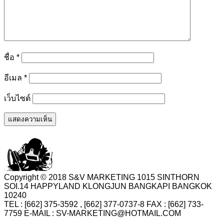
ชื่อ
*
อีเมล
*
เว็บไซต์
Copyright © 2018 S&V MARKETING 1015 SINTHORN
SOI.14 HAPPYLAND KLONGJUN BANGKAPI BANGKOK
10240
TEL : [662] 375-3592 , [662] 377-0737-8 FAX : [662] 733-
7759 E-MAIL : SV-MARKETING@HOTMAIL.COM