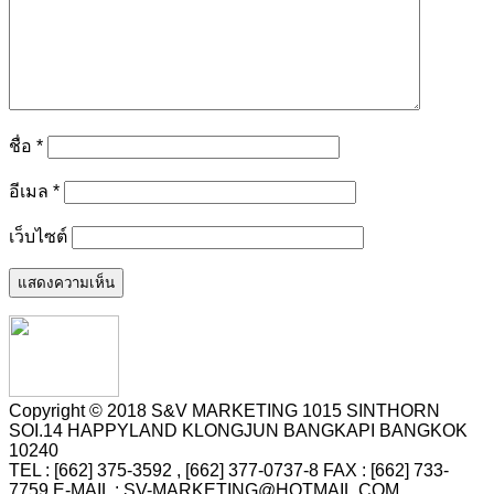
ชื่อ
*
อีเมล
*
เว็บไซต์
Copyright © 2018 S&V MARKETING 1015 SINTHORN
SOI.14 HAPPYLAND KLONGJUN BANGKAPI BANGKOK
10240
TEL : [662] 375-3592 , [662] 377-0737-8 FAX : [662] 733-
7759 E-MAIL : SV-MARKETING@HOTMAIL.COM