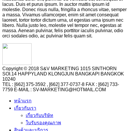
lacus. Duis et purus ipsum. In auctor mattis ipsum id
molestie. Donec risus nulla, fringilla a rhoncus vitae, semper
a massa. Vivamus ullamcorper, enim sit amet consequat
laoreet, tortor tortor dictum urna, ut egestas urna ipsum nec
libero. Nulla justo leo, molestie vel tempor nec, egestas at
massa. Aenean pulvinar, felis porttitor iaculis pulvinar, odio
orci sodales odio, ac pulvinar felis quam sit.
Copyright © 2018 S&V MARKETING 1015 SINTHORN
SOI.14 HAPPYLAND KLONGJUN BANGKAPI BANGKOK
10240
TEL : [662] 375-3592 , [662] 377-0737-8 FAX : [662] 733-
7759 E-MAIL : SV-MARKETING@HOTMAIL.COM
หน้าแรก
เกี่ยวกับเรา
เกี่ยวกับบริษัท
ใบรับรองคุณภาพ
สินค้าและบริการ