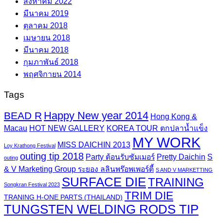
สิงหาคม 2022
มีนาคม 2019
ตุลาคม 2018
เมษายน 2018
มีนาคม 2018
กุมภาพันธ์ 2018
พฤศจิกายน 2014
Tags
Happy New year 2014
BEAD R
Hong Kong &
Macau
HOT NEW GALLERY
KOREA TOUR ตกปลาน้ำแข็ง
MY WORK
MISS DAICHIN 2013
Loy Krathong Festival
outing tip 2018
Party ต้อนรับซัมเมอร์
Pretty Daichin
S
outing
& V Marketing Group ระยอง ลลินพร๊อพเพอร์ตี้
S AND V MARKETTING
SURFACE DIE
TRAINING
Songkran Festival 2023
TRIM DIE
TRANING H-ONE PARTS (THAILAND)
TUNGSTEN WELDING RODS TIP