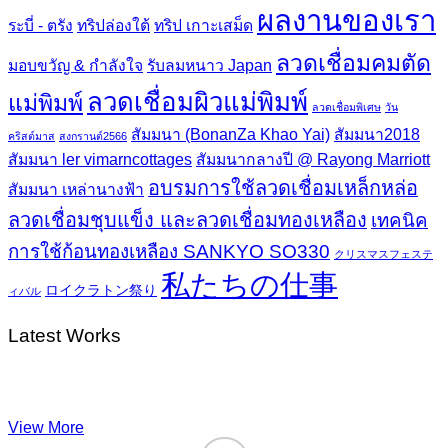
ผลงานของเรา
ระบี่ - ตรัง
ทริปล่องใต้
ทริป เกาะเสม็ด
ลวดเชื่อมคมตัด
มอบขวัญ & กำลังใจ
รับลมหนาว Japan
ลวดเชื่อมผิวแม่พิมพ์
แม่พิมพ์
ลวดเชื่อมพิเศษ
วัน
สัมมนา (BonanZa Khao Yai)
สัมมนา2018
คริสต์มาส
สงกรานต์2566
สัมมนา ler vimarncottages
สัมมนากลางปี @ Rayong Marriott
อบรมการใช้ลวดเชื่อมเหล็กหล่อ
สัมมนา เหล่านางฟ้า
ลวดเชื่อมชุบแข็ง และลวดเชื่อมทองเหลือง
เทคนิค
การใช้ก้อนทองเหลือง SANKYO SO330
クリスマスフェステ
私たちの仕事
ロイクラトン祭り
ィバル
Latest Works
View More