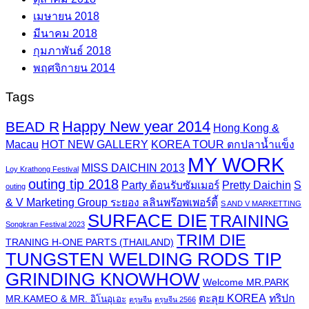
เมษายน 2018
มีนาคม 2018
กุมภาพันธ์ 2018
พฤศจิกายน 2014
Tags
Happy New year 2014
BEAD R
Hong Kong &
Macau
HOT NEW GALLERY
KOREA TOUR ตกปลาน้ำแข็ง
MY WORK
MISS DAICHIN 2013
Loy Krathong Festival
outing tip 2018
Party ต้อนรับซัมเมอร์
Pretty Daichin
S
outing
& V Marketing Group ระยอง ลลินพร๊อพเพอร์ตี้
S AND V MARKETTING
SURFACE DIE
TRAINING
Songkran Festival 2023
TRIM DIE
TRANING H-ONE PARTS (THAILAND)
TUNGSTEN WELDING RODS TIP
GRINDING KNOWHOW
Welcome MR.PARK
ตะลุย KOREA
ทริปก
MR.KAMEO & MR. อิโนอุเอะ
ตรุษจีน
ตรุษจีน 2566