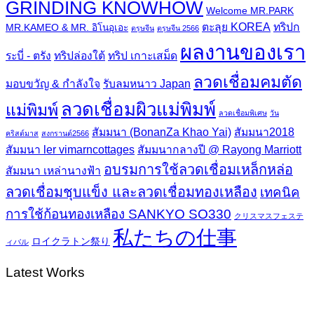
GRINDING KNOWHOW
Welcome MR.PARK
ตะลุย KOREA
ทริปก
MR.KAMEO & MR. อิโนอุเอะ
ตรุษจีน
ตรุษจีน 2566
ผลงานของเรา
ระบี่ - ตรัง
ทริปล่องใต้
ทริป เกาะเสม็ด
ลวดเชื่อมคมตัด
มอบขวัญ & กำลังใจ
รับลมหนาว Japan
ลวดเชื่อมผิวแม่พิมพ์
แม่พิมพ์
ลวดเชื่อมพิเศษ
วัน
สัมมนา (BonanZa Khao Yai)
สัมมนา2018
คริสต์มาส
สงกรานต์2566
สัมมนา ler vimarncottages
สัมมนากลางปี @ Rayong Marriott
อบรมการใช้ลวดเชื่อมเหล็กหล่อ
สัมมนา เหล่านางฟ้า
ลวดเชื่อมชุบแข็ง และลวดเชื่อมทองเหลือง
เทคนิค
การใช้ก้อนทองเหลือง SANKYO SO330
クリスマスフェステ
私たちの仕事
ロイクラトン祭り
ィバル
Latest Works