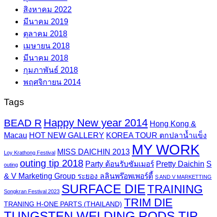
สิงหาคม 2022
มีนาคม 2019
ตุลาคม 2018
เมษายน 2018
มีนาคม 2018
กุมภาพันธ์ 2018
พฤศจิกายน 2014
Tags
Happy New year 2014
BEAD R
Hong Kong &
Macau
HOT NEW GALLERY
KOREA TOUR ตกปลาน้ำแข็ง
MY WORK
MISS DAICHIN 2013
Loy Krathong Festival
outing tip 2018
Party ต้อนรับซัมเมอร์
Pretty Daichin
S
outing
& V Marketing Group ระยอง ลลินพร๊อพเพอร์ตี้
S AND V MARKETTING
SURFACE DIE
TRAINING
Songkran Festival 2023
TRIM DIE
TRANING H-ONE PARTS (THAILAND)
TUNGSTEN WELDING RODS TIP