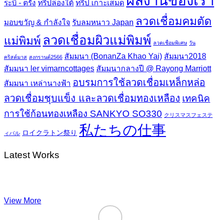
ผลงานของเรา
ระบี่ - ตรัง
ทริปล่องใต้
ทริป เกาะเสม็ด
ลวดเชื่อมคมตัด
มอบขวัญ & กำลังใจ
รับลมหนาว Japan
ลวดเชื่อมผิวแม่พิมพ์
แม่พิมพ์
ลวดเชื่อมพิเศษ
วัน
สัมมนา (BonanZa Khao Yai)
สัมมนา2018
คริสต์มาส
สงกรานต์2566
สัมมนา ler vimarncottages
สัมมนากลางปี @ Rayong Marriott
อบรมการใช้ลวดเชื่อมเหล็กหล่อ
สัมมนา เหล่านางฟ้า
ลวดเชื่อมชุบแข็ง และลวดเชื่อมทองเหลือง
เทคนิค
การใช้ก้อนทองเหลือง SANKYO SO330
クリスマスフェステ
私たちの仕事
ロイクラトン祭り
ィバル
Latest Works
View More