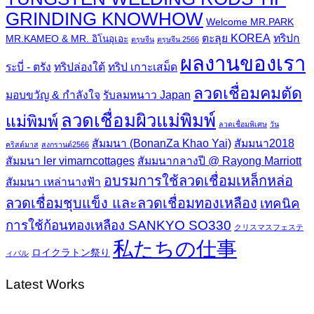
GRINDING KNOWHOW
Welcome MR.PARK
ตะลุย KOREA
ทริปก
MR.KAMEO & MR. อิโนอุเอะ
ตรุษจีน
ตรุษจีน 2566
ผลงานของเรา
ระบี่ - ตรัง
ทริปล่องใต้
ทริป เกาะเสม็ด
ลวดเชื่อมคมตัด
มอบขวัญ & กำลังใจ
รับลมหนาว Japan
ลวดเชื่อมผิวแม่พิมพ์
แม่พิมพ์
ลวดเชื่อมพิเศษ
วัน
สัมมนา (BonanZa Khao Yai)
สัมมนา2018
คริสต์มาส
สงกรานต์2566
สัมมนา ler vimarncottages
สัมมนากลางปี @ Rayong Marriott
อบรมการใช้ลวดเชื่อมเหล็กหล่อ
สัมมนา เหล่านางฟ้า
ลวดเชื่อมชุบแข็ง และลวดเชื่อมทองเหลือง
เทคนิค
การใช้ก้อนทองเหลือง SANKYO SO330
クリスマスフェステ
私たちの仕事
ロイクラトン祭り
ィバル
Latest Works