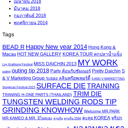
เมษายน 2018
มีนาคม 2018
กุมภาพันธ์ 2018
พฤศจิกายน 2014
Tags
Happy New year 2014
BEAD R
Hong Kong &
Macau
HOT NEW GALLERY
KOREA TOUR ตกปลาน้ำแข็ง
MY WORK
MISS DAICHIN 2013
Loy Krathong Festival
outing tip 2018
Party ต้อนรับซัมเมอร์
Pretty Daichin
S
outing
& V Marketing Group ระยอง ลลินพร๊อพเพอร์ตี้
S AND V MARKETTING
SURFACE DIE
TRAINING
Songkran Festival 2023
TRIM DIE
TRANING H-ONE PARTS (THAILAND)
TUNGSTEN WELDING RODS TIP
GRINDING KNOWHOW
Welcome MR.PARK
ตะลุย KOREA
ทริปก
MR.KAMEO & MR. อิโนอุเอะ
ตรุษจีน
ตรุษจีน 2566