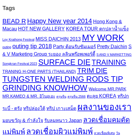
Tags
Happy New year 2014
BEAD R
Hong Kong &
Macau
HOT NEW GALLERY
KOREA TOUR ตกปลาน้ำแข็ง
MY WORK
MISS DAICHIN 2013
Loy Krathong Festival
outing tip 2018
Party ต้อนรับซัมเมอร์
Pretty Daichin
S
outing
& V Marketing Group ระยอง ลลินพร๊อพเพอร์ตี้
S AND V MARKETTING
SURFACE DIE
TRAINING
Songkran Festival 2023
TRIM DIE
TRANING H-ONE PARTS (THAILAND)
TUNGSTEN WELDING RODS TIP
GRINDING KNOWHOW
Welcome MR.PARK
ตะลุย KOREA
ทริปก
MR.KAMEO & MR. อิโนอุเอะ
ตรุษจีน
ตรุษจีน 2566
ผลงานของเรา
ระบี่ - ตรัง
ทริปล่องใต้
ทริป เกาะเสม็ด
ลวดเชื่อมคมตัด
มอบขวัญ & กำลังใจ
รับลมหนาว Japan
ลวดเชื่อมผิวแม่พิมพ์
แม่พิมพ์
ลวดเชื่อมพิเศษ
วัน