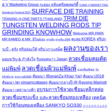
& V Marketing Group ระยอง ลลินพร๊อพเพอร์ตี้
S AND V MARKETTING
SURFACE DIE
TRAINING
Songkran Festival 2023
TRIM DIE
TRANING H-ONE PARTS (THAILAND)
TUNGSTEN WELDING RODS TIP
GRINDING KNOWHOW
Welcome MR.PARK
ตะลุย KOREA
ทริปก
MR.KAMEO & MR. อิโนอุเอะ
ตรุษจีน
ตรุษจีน 2566
ผลงานของเรา
ระบี่ - ตรัง
ทริปล่องใต้
ทริป เกาะเสม็ด
ลวดเชื่อมคมตัด
มอบขวัญ & กำลังใจ
รับลมหนาว Japan
ลวดเชื่อมผิวแม่พิมพ์
แม่พิมพ์
ลวดเชื่อมพิเศษ
วัน
สัมมนา (BonanZa Khao Yai)
สัมมนา2018
คริสต์มาส
สงกรานต์2566
สัมมนา ler vimarncottages
สัมมนากลางปี @ Rayong Marriott
อบรมการใช้ลวดเชื่อมเหล็กหล่อ
สัมมนา เหล่านางฟ้า
ลวดเชื่อมชุบแข็ง และลวดเชื่อมทองเหลือง
เทคนิค
การใช้ก้อนทองเหลือง SANKYO SO330
クリスマスフェステ