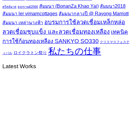
สัมมนา (BonanZa Khao Yai)
สัมมนา2018
คริสต์มาส
สงกรานต์2566
สัมมนา ler vimarncottages
สัมมนากลางปี @ Rayong Marriott
อบรมการใช้ลวดเชื่อมเหล็กหล่อ
สัมมนา เหล่านางฟ้า
ลวดเชื่อมชุบแข็ง และลวดเชื่อมทองเหลือง
เทคนิค
การใช้ก้อนทองเหลือง SANKYO SO330
クリスマスフェステ
私たちの仕事
ロイクラトン祭り
ィバル
Latest Works