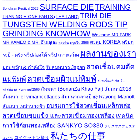
SURFACE DIE
TRAINING
Songkran Festival 2023
TRIM DIE
TRANING H-ONE PARTS (THAILAND)
TUNGSTEN WELDING RODS TIP
GRINDING KNOWHOW
Welcome MR.PARK
ตะลุย KOREA
ทริปก
MR.KAMEO & MR. อิโนอุเอะ
ตรุษจีน
ตรุษจีน 2566
ผลงานของเรา
ระบี่ - ตรัง
ทริปล่องใต้
ทริป เกาะเสม็ด
ลวดเชื่อมคมตัด
มอบขวัญ & กำลังใจ
รับลมหนาว Japan
ลวดเชื่อมผิวแม่พิมพ์
แม่พิมพ์
ลวดเชื่อมพิเศษ
วัน
สัมมนา (BonanZa Khao Yai)
สัมมนา2018
คริสต์มาส
สงกรานต์2566
สัมมนา ler vimarncottages
สัมมนากลางปี @ Rayong Marriott
อบรมการใช้ลวดเชื่อมเหล็กหล่อ
สัมมนา เหล่านางฟ้า
ลวดเชื่อมชุบแข็ง และลวดเชื่อมทองเหลือง
เทคนิค
การใช้ก้อนทองเหลือง SANKYO SO330
クリスマスフェステ
私たちの仕事
ロイクラトン祭り
ィバル