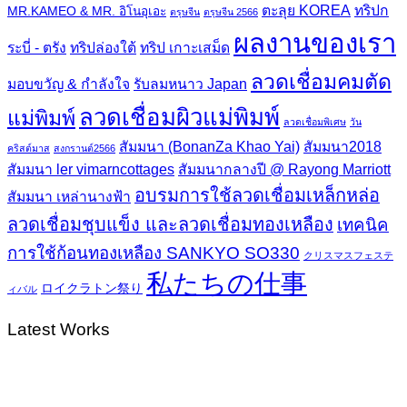
ตะลุย KOREA
ทริปก
MR.KAMEO & MR. อิโนอุเอะ
ตรุษจีน
ตรุษจีน 2566
ผลงานของเรา
ระบี่ - ตรัง
ทริปล่องใต้
ทริป เกาะเสม็ด
ลวดเชื่อมคมตัด
มอบขวัญ & กำลังใจ
รับลมหนาว Japan
ลวดเชื่อมผิวแม่พิมพ์
แม่พิมพ์
ลวดเชื่อมพิเศษ
วัน
สัมมนา (BonanZa Khao Yai)
สัมมนา2018
คริสต์มาส
สงกรานต์2566
สัมมนา ler vimarncottages
สัมมนากลางปี @ Rayong Marriott
อบรมการใช้ลวดเชื่อมเหล็กหล่อ
สัมมนา เหล่านางฟ้า
ลวดเชื่อมชุบแข็ง และลวดเชื่อมทองเหลือง
เทคนิค
การใช้ก้อนทองเหลือง SANKYO SO330
クリスマスフェステ
私たちの仕事
ロイクラトン祭り
ィバル
Latest Works