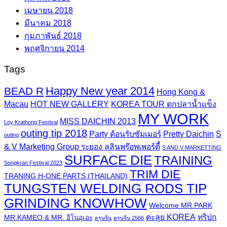
เมษายน 2018
มีนาคม 2018
กุมภาพันธ์ 2018
พฤศจิกายน 2014
Tags
Happy New year 2014
BEAD R
Hong Kong &
Macau
HOT NEW GALLERY
KOREA TOUR ตกปลาน้ำแข็ง
MY WORK
MISS DAICHIN 2013
Loy Krathong Festival
outing tip 2018
Party ต้อนรับซัมเมอร์
Pretty Daichin
S
outing
& V Marketing Group ระยอง ลลินพร๊อพเพอร์ตี้
S AND V MARKETTING
SURFACE DIE
TRAINING
Songkran Festival 2023
TRIM DIE
TRANING H-ONE PARTS (THAILAND)
TUNGSTEN WELDING RODS TIP
GRINDING KNOWHOW
Welcome MR.PARK
ตะลุย KOREA
ทริปก
MR.KAMEO & MR. อิโนอุเอะ
ตรุษจีน
ตรุษจีน 2566