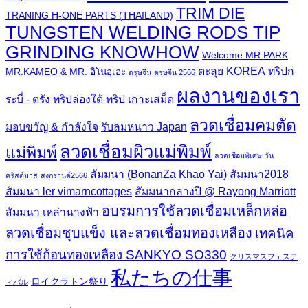
TRIM DIE
TRANING H-ONE PARTS (THAILAND)
TUNGSTEN WELDING RODS TIP
GRINDING KNOWHOW
Welcome MR.PARK
ตะลุย KOREA
ทริปก
MR.KAMEO & MR. อิโนอุเอะ
ตรุษจีน
ตรุษจีน 2566
ผลงานของเรา
ระบี่ - ตรัง
ทริปล่องใต้
ทริป เกาะเสม็ด
ลวดเชื่อมคมตัด
มอบขวัญ & กำลังใจ
รับลมหนาว Japan
ลวดเชื่อมผิวแม่พิมพ์
แม่พิมพ์
ลวดเชื่อมพิเศษ
วัน
สัมมนา (BonanZa Khao Yai)
สัมมนา2018
คริสต์มาส
สงกรานต์2566
สัมมนา ler vimarncottages
สัมมนากลางปี @ Rayong Marriott
อบรมการใช้ลวดเชื่อมเหล็กหล่อ
สัมมนา เหล่านางฟ้า
ลวดเชื่อมชุบแข็ง และลวดเชื่อมทองเหลือง
เทคนิค
การใช้ก้อนทองเหลือง SANKYO SO330
クリスマスフェステ
私たちの仕事
ロイクラトン祭り
ィバル