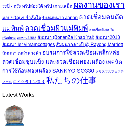
ผลงานของเรา
ระบี่ - ตรัง
ทริปล่องใต้
ทริป เกาะเสม็ด
ลวดเชื่อมคมตัด
มอบขวัญ & กำลังใจ
รับลมหนาว Japan
ลวดเชื่อมผิวแม่พิมพ์
แม่พิมพ์
ลวดเชื่อมพิเศษ
วัน
สัมมนา (BonanZa Khao Yai)
สัมมนา2018
คริสต์มาส
สงกรานต์2566
สัมมนา ler vimarncottages
สัมมนากลางปี @ Rayong Marriott
อบรมการใช้ลวดเชื่อมเหล็กหล่อ
สัมมนา เหล่านางฟ้า
ลวดเชื่อมชุบแข็ง และลวดเชื่อมทองเหลือง
เทคนิค
การใช้ก้อนทองเหลือง SANKYO SO330
クリスマスフェステ
私たちの仕事
ロイクラトン祭り
ィバル
Latest Works