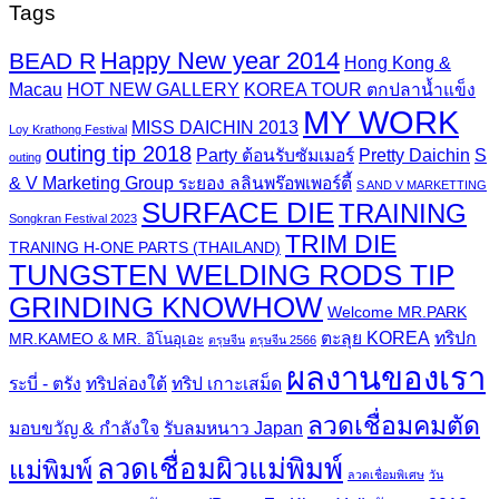
Tags
Happy New year 2014
BEAD R
Hong Kong &
Macau
HOT NEW GALLERY
KOREA TOUR ตกปลาน้ำแข็ง
MY WORK
MISS DAICHIN 2013
Loy Krathong Festival
outing tip 2018
Party ต้อนรับซัมเมอร์
Pretty Daichin
S
outing
& V Marketing Group ระยอง ลลินพร๊อพเพอร์ตี้
S AND V MARKETTING
SURFACE DIE
TRAINING
Songkran Festival 2023
TRIM DIE
TRANING H-ONE PARTS (THAILAND)
TUNGSTEN WELDING RODS TIP
GRINDING KNOWHOW
Welcome MR.PARK
ตะลุย KOREA
ทริปก
MR.KAMEO & MR. อิโนอุเอะ
ตรุษจีน
ตรุษจีน 2566
ผลงานของเรา
ระบี่ - ตรัง
ทริปล่องใต้
ทริป เกาะเสม็ด
ลวดเชื่อมคมตัด
มอบขวัญ & กำลังใจ
รับลมหนาว Japan
ลวดเชื่อมผิวแม่พิมพ์
แม่พิมพ์
ลวดเชื่อมพิเศษ
วัน