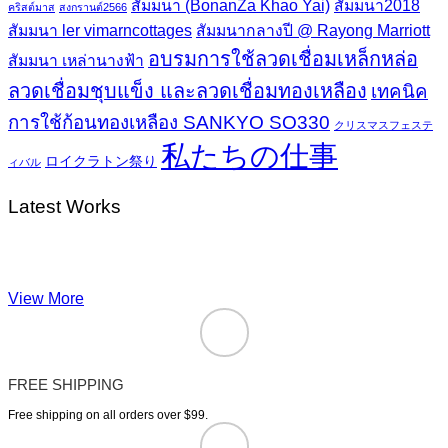
สัมมนา (BonanZa Khao Yai)
สัมมนา2018
คริสต์มาส
สงกรานต์2566
สัมมนา ler vimarncottages
สัมมนากลางปี @ Rayong Marriott
อบรมการใช้ลวดเชื่อมเหล็กหล่อ
สัมมนา เหล่านางฟ้า
ลวดเชื่อมชุบแข็ง และลวดเชื่อมทองเหลือง
เทคนิค
การใช้ก้อนทองเหลือง SANKYO SO330
クリスマスフェステ
私たちの仕事
ロイクラトン祭り
ィバル
Latest Works
View More
FREE SHIPPING
Free shipping on all orders over $99.