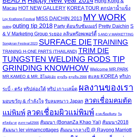
Happy New year 2014
BEAD R
Hong Kong &
Macau
HOT NEW GALLERY
KOREA TOUR ตกปลาน้ำแข็ง
MY WORK
MISS DAICHIN 2013
Loy Krathong Festival
outing tip 2018
Party ต้อนรับซัมเมอร์
Pretty Daichin
S
outing
& V Marketing Group ระยอง ลลินพร๊อพเพอร์ตี้
S AND V MARKETTING
SURFACE DIE
TRAINING
Songkran Festival 2023
TRIM DIE
TRANING H-ONE PARTS (THAILAND)
TUNGSTEN WELDING RODS TIP
GRINDING KNOWHOW
Welcome MR.PARK
ตะลุย KOREA
ทริปก
MR.KAMEO & MR. อิโนอุเอะ
ตรุษจีน
ตรุษจีน 2566
ผลงานของเรา
ระบี่ - ตรัง
ทริปล่องใต้
ทริป เกาะเสม็ด
ลวดเชื่อมคมตัด
มอบขวัญ & กำลังใจ
รับลมหนาว Japan
ลวดเชื่อมผิวแม่พิมพ์
แม่พิมพ์
ลวดเชื่อมพิเศษ
วัน
สัมมนา (BonanZa Khao Yai)
สัมมนา2018
คริสต์มาส
สงกรานต์2566
สัมมนา ler vimarncottages
สัมมนากลางปี @ Rayong Marriott