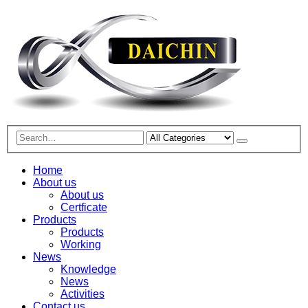
Home
About us
About us
Certficate
Products
Products
Working
News
Knowledge
News
Activities
Contact us