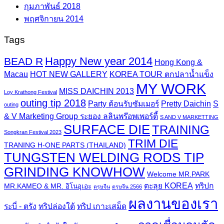
กุมภาพันธ์ 2018
พฤศจิกายน 2014
Tags
Happy New year 2014
BEAD R
Hong Kong &
Macau
HOT NEW GALLERY
KOREA TOUR ตกปลาน้ำแข็ง
MY WORK
MISS DAICHIN 2013
Loy Krathong Festival
outing tip 2018
Party ต้อนรับซัมเมอร์
Pretty Daichin
S
outing
& V Marketing Group ระยอง ลลินพร๊อพเพอร์ตี้
S AND V MARKETTING
SURFACE DIE
TRAINING
Songkran Festival 2023
TRIM DIE
TRANING H-ONE PARTS (THAILAND)
TUNGSTEN WELDING RODS TIP
GRINDING KNOWHOW
Welcome MR.PARK
ตะลุย KOREA
ทริปก
MR.KAMEO & MR. อิโนอุเอะ
ตรุษจีน
ตรุษจีน 2566
ผลงานของเรา
ระบี่ - ตรัง
ทริปล่องใต้
ทริป เกาะเสม็ด