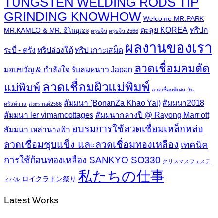
TUNGSTEN WELDING RODS TIP
GRINDING KNOWHOW
Welcome MR.PARK
ตะลุย KOREA
ทริปก
MR.KAMEO & MR. อิโนอุเอะ
ตรุษจีน
ตรุษจีน 2566
ผลงานของเรา
ระบี่ - ตรัง
ทริปล่องใต้
ทริป เกาะเสม็ด
ลวดเชื่อมคมตัด
มอบขวัญ & กำลังใจ
รับลมหนาว Japan
ลวดเชื่อมผิวแม่พิมพ์
แม่พิมพ์
ลวดเชื่อมพิเศษ
วัน
สัมมนา (BonanZa Khao Yai)
สัมมนา2018
คริสต์มาส
สงกรานต์2566
สัมมนา ler vimarncottages
สัมมนากลางปี @ Rayong Marriott
อบรมการใช้ลวดเชื่อมเหล็กหล่อ
สัมมนา เหล่านางฟ้า
ลวดเชื่อมชุบแข็ง และลวดเชื่อมทองเหลือง
เทคนิค
การใช้ก้อนทองเหลือง SANKYO SO330
クリスマスフェステ
私たちの仕事
ロイクラトン祭り
ィバル
Latest Works