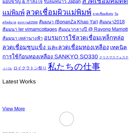
ลวดเชื่อมคมตัด
มอบขวัญ & กำลังใจ
รับลมหนาว Japan
ลวดเชื่อมผิวแม่พิมพ์
แม่พิมพ์
ลวดเชื่อมพิเศษ
วัน
สัมมนา (BonanZa Khao Yai)
สัมมนา2018
คริสต์มาส
สงกรานต์2566
สัมมนา ler vimarncottages
สัมมนากลางปี @ Rayong Marriott
อบรมการใช้ลวดเชื่อมเหล็กหล่อ
สัมมนา เหล่านางฟ้า
ลวดเชื่อมชุบแข็ง และลวดเชื่อมทองเหลือง
เทคนิค
การใช้ก้อนทองเหลือง SANKYO SO330
クリスマスフェステ
私たちの仕事
ロイクラトン祭り
ィバル
Latest Works
View More