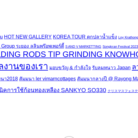
au
HOT NEW GALLERY
KOREA TOUR ตกปลาน้ำแข็ง
Loy Krathong
Group ระยอง ลลินพร๊อพเพอร์ตี้
S AND V MARKETTING
Songkran Festival 2023
DING RODS TIP GRINDING KNOW
ลงานของเรา
ล
มอบขวัญ & กำลังใจ
รับลมหนาว Japan
มนา2018
สัมมนา ler vimarncottages
สัมมนากลางปี @ Rayong Mar
นิคการใช้ก้อนทองเหลือง SANKYO SO330
クリスマスフェステ