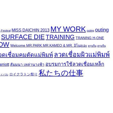
MY WORK
outing
MISS DAICHIN 2013
 Festival
outing
SURFACE DIE
TRAINING
TRANING H-ONE
HOW
Welcome MR.PARK MR.KAMEO & MR. อิโนอุเอะ
ตรุษจีน
ตรุษจีน
ลวดเชื่อมผิวแม่พิมพ์
วดเชื่อมคมตัดแม่พิมพ์
อบรมการใช้ลวดเชื่อมเหล็ก
riott
สัมมนา เหล่านางฟ้า
私たちの仕事
ロイクラトン祭り
ィバル