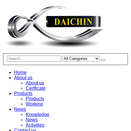
Home
About us
About us
Certficate
Products
Products
Working
News
Knowledge
News
Activities
Contact us