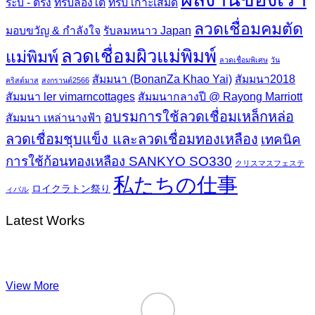
ระบี่ - ตรัง
ทริปล่องใต้
ทริป เกาะเสม็ด
ลวดเชื่อมคมตัด
มอบขวัญ & กำลังใจ
รับลมหนาว Japan
ลวดเชื่อมผิวแม่พิมพ์
แม่พิมพ์
ลวดเชื่อมพิเศษ
วัน
สัมมนา (BonanZa Khao Yai)
สัมมนา2018
คริสต์มาส
สงกรานต์2566
สัมมนา ler vimarncottages
สัมมนากลางปี @ Rayong Marriott
อบรมการใช้ลวดเชื่อมเหล็กหล่อ
สัมมนา เหล่านางฟ้า
ลวดเชื่อมชุบแข็ง และลวดเชื่อมทองเหลือง
เทคนิค
การใช้ก้อนทองเหลือง SANKYO SO330
クリスマスフェステ
私たちの仕事
ロイクラトン祭り
ィバル
Latest Works
View More