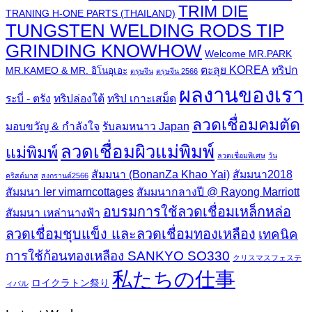
TRIM DIE
TRANING H-ONE PARTS (THAILAND)
TUNGSTEN WELDING RODS TIP
GRINDING KNOWHOW
Welcome MR.PARK
ตะลุย KOREA
ทริปก
MR.KAMEO & MR. อิโนอุเอะ
ตรุษจีน
ตรุษจีน 2566
ผลงานของเรา
ระบี่ - ตรัง
ทริปล่องใต้
ทริป เกาะเสม็ด
ลวดเชื่อมคมตัด
มอบขวัญ & กำลังใจ
รับลมหนาว Japan
ลวดเชื่อมผิวแม่พิมพ์
แม่พิมพ์
ลวดเชื่อมพิเศษ
วัน
สัมมนา (BonanZa Khao Yai)
สัมมนา2018
คริสต์มาส
สงกรานต์2566
สัมมนา ler vimarncottages
สัมมนากลางปี @ Rayong Marriott
อบรมการใช้ลวดเชื่อมเหล็กหล่อ
สัมมนา เหล่านางฟ้า
ลวดเชื่อมชุบแข็ง และลวดเชื่อมทองเหลือง
เทคนิค
การใช้ก้อนทองเหลือง SANKYO SO330
クリスマスフェステ
私たちの仕事
ロイクラトン祭り
ィバル