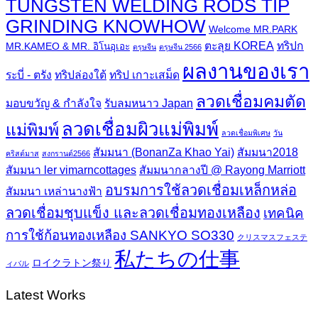
TUNGSTEN WELDING RODS TIP
GRINDING KNOWHOW
Welcome MR.PARK
ตะลุย KOREA
ทริปก
MR.KAMEO & MR. อิโนอุเอะ
ตรุษจีน
ตรุษจีน 2566
ผลงานของเรา
ระบี่ - ตรัง
ทริปล่องใต้
ทริป เกาะเสม็ด
ลวดเชื่อมคมตัด
มอบขวัญ & กำลังใจ
รับลมหนาว Japan
ลวดเชื่อมผิวแม่พิมพ์
แม่พิมพ์
ลวดเชื่อมพิเศษ
วัน
สัมมนา (BonanZa Khao Yai)
สัมมนา2018
คริสต์มาส
สงกรานต์2566
สัมมนา ler vimarncottages
สัมมนากลางปี @ Rayong Marriott
อบรมการใช้ลวดเชื่อมเหล็กหล่อ
สัมมนา เหล่านางฟ้า
ลวดเชื่อมชุบแข็ง และลวดเชื่อมทองเหลือง
เทคนิค
การใช้ก้อนทองเหลือง SANKYO SO330
クリスマスフェステ
私たちの仕事
ロイクラトン祭り
ィバル
Latest Works