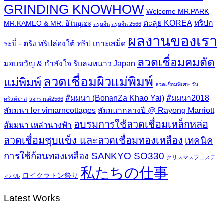
GRINDING KNOWHOW
Welcome MR.PARK
ตะลุย KOREA
ทริปก
MR.KAMEO & MR. อิโนอุเอะ
ตรุษจีน
ตรุษจีน 2566
ผลงานของเรา
ระบี่ - ตรัง
ทริปล่องใต้
ทริป เกาะเสม็ด
ลวดเชื่อมคมตัด
มอบขวัญ & กำลังใจ
รับลมหนาว Japan
ลวดเชื่อมผิวแม่พิมพ์
แม่พิมพ์
ลวดเชื่อมพิเศษ
วัน
สัมมนา (BonanZa Khao Yai)
สัมมนา2018
คริสต์มาส
สงกรานต์2566
สัมมนา ler vimarncottages
สัมมนากลางปี @ Rayong Marriott
อบรมการใช้ลวดเชื่อมเหล็กหล่อ
สัมมนา เหล่านางฟ้า
ลวดเชื่อมชุบแข็ง และลวดเชื่อมทองเหลือง
เทคนิค
การใช้ก้อนทองเหลือง SANKYO SO330
クリスマスフェステ
私たちの仕事
ロイクラトン祭り
ィバル
Latest Works