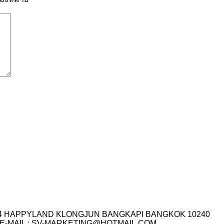
I.14 HAPPYLAND KLONGJUN BANGKAPI BANGKOK 10240
3-7759 E-MAIL : SV-MARKETING@HOTMAIL.COM