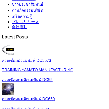
ข่าวประชาสัมพันธ์
ภาพกิจกรรมบริษัท
เกร็ดความรู้
プレスリリース
会社活動
Latest Posts
ลวดเชื่อมผิวแม่พิมพ์ DC5573
TRAINING YAMATO MANUFACTURING
ลวดเชื่อมคมตัดแม่พิมพ์ DC55
ลวดเชื่อมคมตัดแม่พิมพ์ DC650