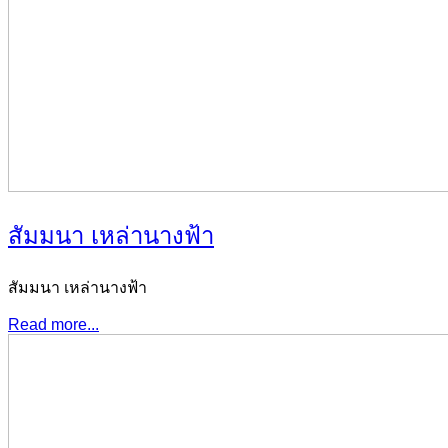
สัมมนา เหล่านางฟ้า
สัมมนา เหล่านางฟ้า
Read more...