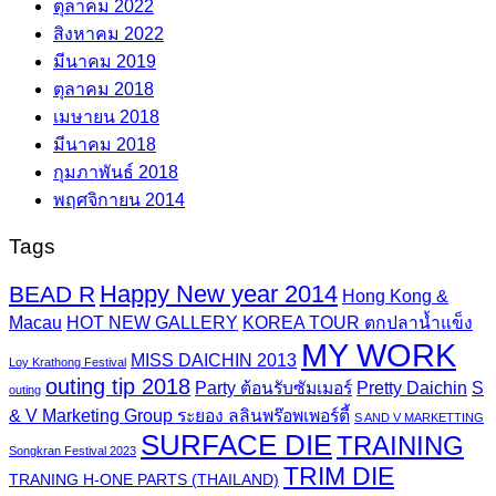
ตุลาคม 2022
สิงหาคม 2022
มีนาคม 2019
ตุลาคม 2018
เมษายน 2018
มีนาคม 2018
กุมภาพันธ์ 2018
พฤศจิกายน 2014
Tags
Happy New year 2014
BEAD R
Hong Kong &
Macau
HOT NEW GALLERY
KOREA TOUR ตกปลาน้ำแข็ง
MY WORK
MISS DAICHIN 2013
Loy Krathong Festival
outing tip 2018
Party ต้อนรับซัมเมอร์
Pretty Daichin
S
outing
& V Marketing Group ระยอง ลลินพร๊อพเพอร์ตี้
S AND V MARKETTING
SURFACE DIE
TRAINING
Songkran Festival 2023
TRIM DIE
TRANING H-ONE PARTS (THAILAND)