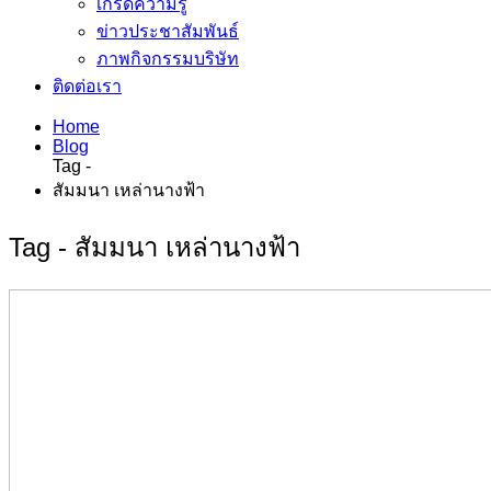
เกร็ดความรู้
ข่าวประชาสัมพันธ์
ภาพกิจกรรมบริษัท
ติดต่อเรา
Home
Blog
Tag -
สัมมนา เหล่านางฟ้า
Tag - สัมมนา เหล่านางฟ้า