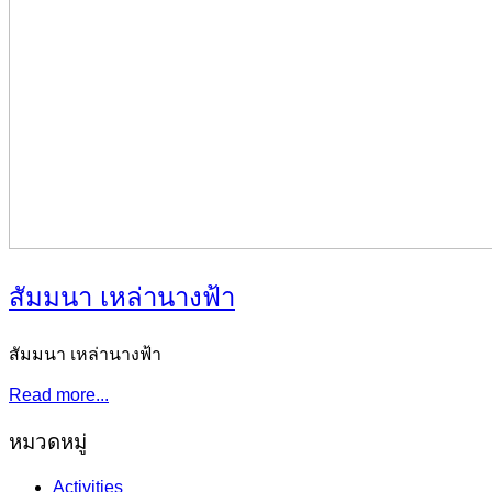
สัมมนา เหล่านางฟ้า
สัมมนา เหล่านางฟ้า
Read more...
หมวดหมู่
Activities