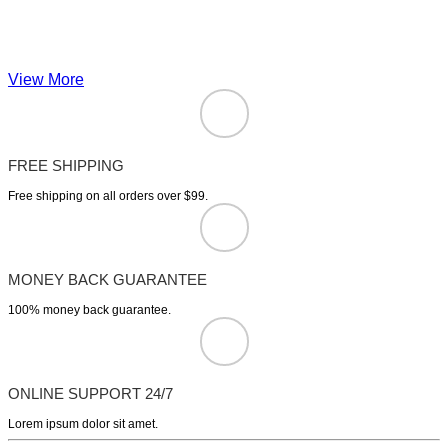
View More
FREE SHIPPING
Free shipping on all orders over $99.
MONEY BACK GUARANTEE
100% money back guarantee.
ONLINE SUPPORT 24/7
Lorem ipsum dolor sit amet.