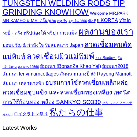
TUNGSTEN WELDING RODS TIP
GRINDING KNOWHOW
Welcome MR.PARK
ตะลุย KOREA
ทริปก
MR.KAMEO & MR. อิโนอุเอะ
ตรุษจีน
ตรุษจีน 2566
ผลงานของเรา
ระบี่ - ตรัง
ทริปล่องใต้
ทริป เกาะเสม็ด
ลวดเชื่อมคมตัด
มอบขวัญ & กำลังใจ
รับลมหนาว Japan
ลวดเชื่อมผิวแม่พิมพ์
แม่พิมพ์
ลวดเชื่อมพิเศษ
วัน
สัมมนา (BonanZa Khao Yai)
สัมมนา2018
คริสต์มาส
สงกรานต์2566
สัมมนา ler vimarncottages
สัมมนากลางปี @ Rayong Marriott
อบรมการใช้ลวดเชื่อมเหล็กหล่อ
สัมมนา เหล่านางฟ้า
ลวดเชื่อมชุบแข็ง และลวดเชื่อมทองเหลือง
เทคนิค
การใช้ก้อนทองเหลือง SANKYO SO330
クリスマスフェステ
私たちの仕事
ロイクラトン祭り
ィバル
Latest Works