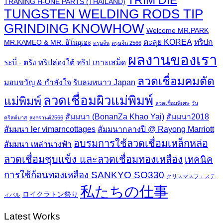
TRANING H-ONE PARTS (THAILAND)
TUNGSTEN WELDING RODS TIP
GRINDING KNOWHOW
Welcome MR.PARK
ตะลุย KOREA
ทริปก
MR.KAMEO & MR. อิโนอุเอะ
ตรุษจีน
ตรุษจีน 2566
ผลงานของเรา
ระบี่ - ตรัง
ทริปล่องใต้
ทริป เกาะเสม็ด
ลวดเชื่อมคมตัด
มอบขวัญ & กำลังใจ
รับลมหนาว Japan
ลวดเชื่อมผิวแม่พิมพ์
แม่พิมพ์
ลวดเชื่อมพิเศษ
วัน
สัมมนา (BonanZa Khao Yai)
สัมมนา2018
คริสต์มาส
สงกรานต์2566
สัมมนา ler vimarncottages
สัมมนากลางปี @ Rayong Marriott
อบรมการใช้ลวดเชื่อมเหล็กหล่อ
สัมมนา เหล่านางฟ้า
ลวดเชื่อมชุบแข็ง และลวดเชื่อมทองเหลือง
เทคนิค
การใช้ก้อนทองเหลือง SANKYO SO330
クリスマスフェステ
私たちの仕事
ロイクラトン祭り
ィバル
Latest Works