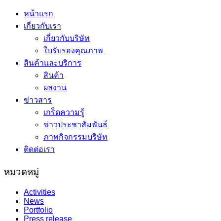
หน้าแรก
เกี่ยวกับเรา
เกี่ยวกับบริษัท
ใบรับรองคุณภาพ
สินค้าและบริการ
สินค้า
ผลงาน
ข่าวสาร
เกร็ดความรู้
ข่าวประชาสัมพันธ์
ภาพกิจกรรมบริษัท
ติดต่อเรา
หมวดหมู่
Activities
News
Portfolio
Press release