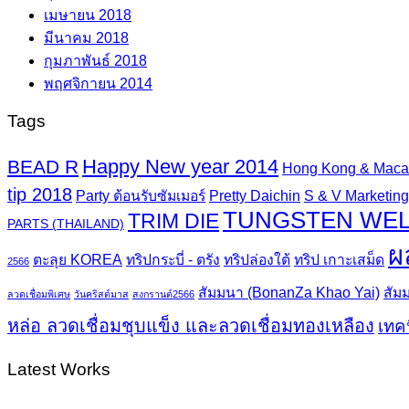
เมษายน 2018
มีนาคม 2018
กุมภาพันธ์ 2018
พฤศจิกายน 2014
Tags
Happy New year 2014
BEAD R
Hong Kong & Mac
tip 2018
Party ต้อนรับซัมเมอร์
Pretty Daichin
S & V Marketing 
TUNGSTEN WEL
TRIM DIE
PARTS (THAILAND)
ผ
ตะลุย KOREA
ทริปกระบี่ - ตรัง
ทริปล่องใต้
ทริป เกาะเสม็ด
2566
สัมมนา (BonanZa Khao Yai)
สัม
ลวดเชื่อมพิเศษ
วันคริสต์มาส
สงกรานต์2566
หล่อ ลวดเชื่อมชุบแข็ง และลวดเชื่อมทองเหลือง
เทค
Latest Works