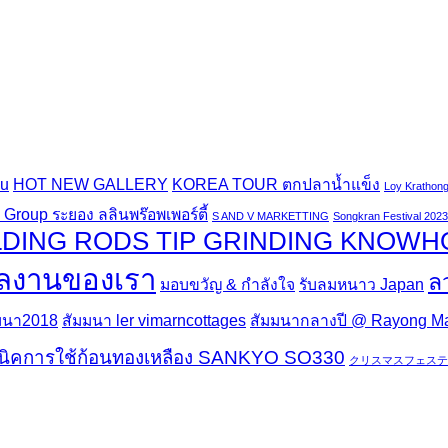
au
HOT NEW GALLERY
KOREA TOUR ตกปลาน้ำแข็ง
Loy Krathong
Group ระยอง ลลินพร๊อพเพอร์ตี้
S AND V MARKETTING
Songkran Festival 2023
DING RODS TIP GRINDING KNOW
ลงานของเรา
ล
มอบขวัญ & กำลังใจ
รับลมหนาว Japan
มนา2018
สัมมนา ler vimarncottages
สัมมนากลางปี @ Rayong Mar
นิคการใช้ก้อนทองเหลือง SANKYO SO330
クリスマスフェステ