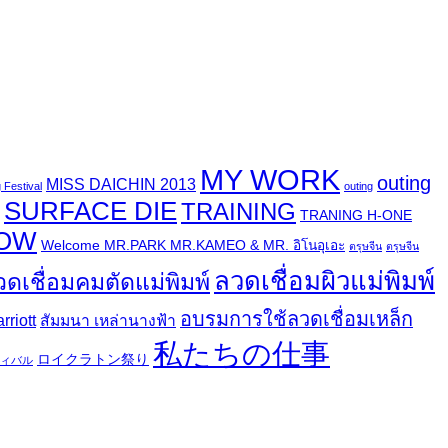
MY WORK
outing
MISS DAICHIN 2013
 Festival
outing
SURFACE DIE
TRAINING
TRANING H-ONE
HOW
Welcome MR.PARK MR.KAMEO & MR. อิโนอุเอะ
ตรุษจีน
ตรุษจีน
ลวดเชื่อมผิวแม่พิมพ์
วดเชื่อมคมตัดแม่พิมพ์
อบรมการใช้ลวดเชื่อมเหล็ก
riott
สัมมนา เหล่านางฟ้า
私たちの仕事
ロイクラトン祭り
ィバル